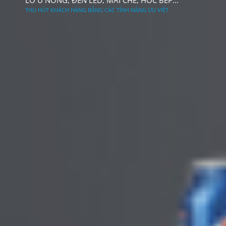
LÒ Ủ NÓNG, ĐÈN LED, MÁI CHE, HÔC BẾP...
THU HÚT KHÁCH HÀNG BẰNG CÁC TÍNH NĂNG ƯU VIỆT